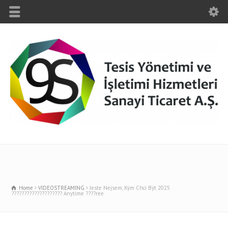
Home
VIDEOSTREAMING
Jeste Nejsem, Kým Chci Být 2025
???????????????????? Anytime ????ree