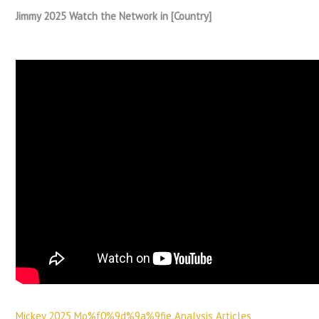
Jimmy 2025 Watch the Network in [Country]
Mickey 2025 Mo%f0%9d%9a%9fie Analysis Articles